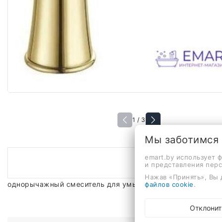
1 / 3
Мы заботимся
emart.by использует 
и представления пер
Нажав «Принять», Вы 
однорычажный смеситель для умывальника, монтаж на р
файлов cookie
.
Отклонит