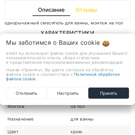
Описание
Отзывы
однорычажный смеситель для ванны, монтаж на пол
ХАРАКТЕРИСТИКИ
Мы заботимся о Ваших
cookie
Количество монтажных
1
emart.by использует файлы cookie для улучшения Вашего
отверстий
пользовательского опыта, сбора статистики
и представления персонализированных рекомендаций.
Материал
латунь
Нажав «Принять», Вы даете согласие на обработку
файлов cookie в соответствии с
Политикой обработки
файлов cookie
.
Медицинский
нет
Отклонить
Настроить
Принять
Механизм
однорычажный
Монтаж
на пол
Назначение
для ванны
Цвет
хром