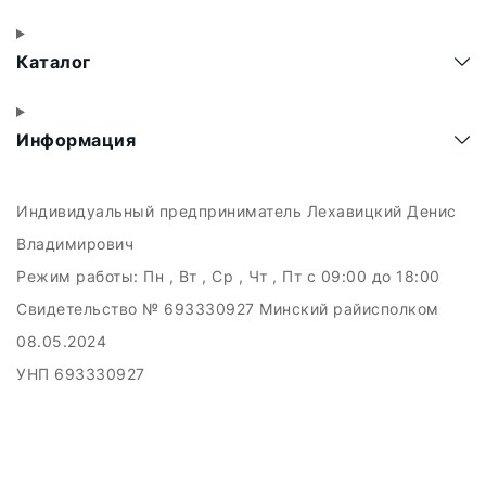
Каталог
Информация
Индивидуальный предприниматель Лехавицкий Денис
Владимирович
Режим работы:
Пн , Вт , Ср , Чт , Пт c 09:00 до 18:00
Свидетельство № 693330927 Минский райисполком
08.05.2024
УНП 693330927
223011, а.г. Прилуки, ул. Майская, 6
Дата регистрации в Торговом реестре РБ: 10.05.2024
Добро пожаловать в интерне-магазин EMART