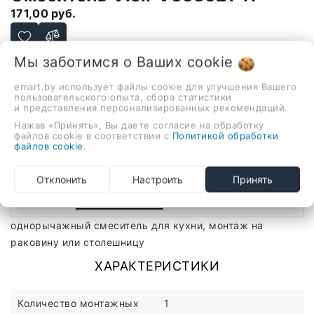
171,00 руб.
Мы заботимся о Ваших
cookie
однорычажный смеситель для кухни, монтаж на
раковину или столешницу
emart.by использует файлы cookie для улучшения Вашего
пользовательского опыта, сбора статистики
-
+
и представления персонализированных рекомендаций.
Нажав «Принять», Вы даете согласие на обработку
В корзину
файлов cookie в соответствии с
Политикой обработки
файлов cookie
.
Отклонить
Настроить
Принять
Описание
Отзывы
однорычажный смеситель для кухни, монтаж на
раковину или столешницу
ХАРАКТЕРИСТИКИ
Количество монтажных
1