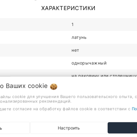
ХАРАКТЕРИСТИКИ
1
латунь
нет
однорычажный
на раковину или столешницу
 о Ваших
cookie
для кухни
файлы cookie для улучшения Вашего пользовательского опыта, 
сонализированных рекомендаций.
серый
даете согласие на обработку файлов cookie в соответствии с
По
оружейная сталь
370мм
ь
Настроить