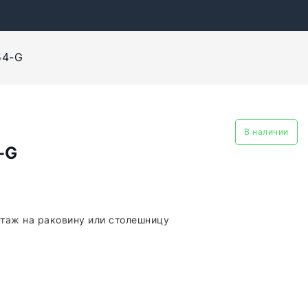
54-G
В наличии
-G
таж на раковину или столешницу