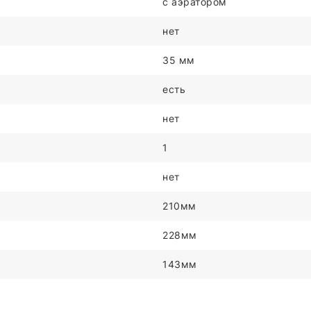
с аэратором
нет
35 мм
есть
нет
1
нет
210мм
228мм
143мм