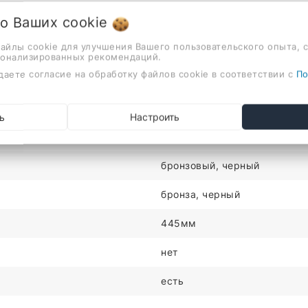
 о Ваших
cookie
латунь
файлы cookie для улучшения Вашего пользовательского опыта, 
нет
сонализированных рекомендаций.
даете согласие на обработку файлов cookie в соответствии с
По
однорычажный
на раковину или столешницу
ь
Настроить
для кухни
бронзовый, черный
бронза, черный
445мм
нет
есть