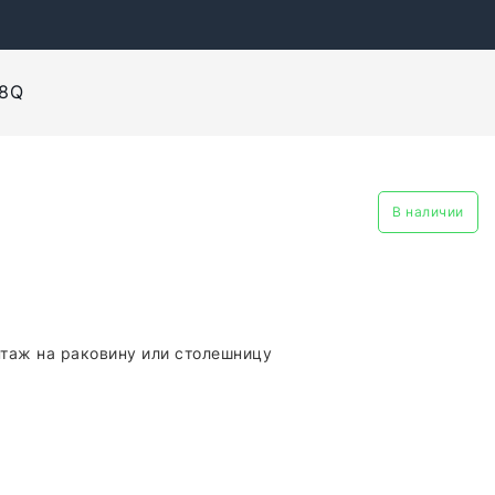
58Q
В наличии
таж на раковину или столешницу