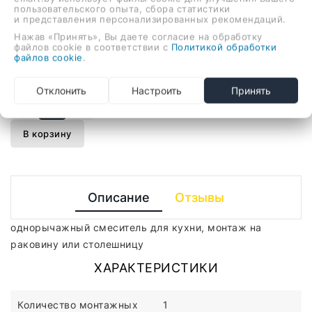
пользовательского опыта, сбора статистики
275,55 руб.
и представления персонализированных рекомендаций.
Нажав «Принять», Вы даете согласие на обработку
файлов cookie в соответствии с
Политикой обработки
файлов cookie
.
однорычажный смеситель для кухни, монтаж на
раковину или столешницу
Отклонить
Настроить
Принять
-
+
В корзину
Описание
Отзывы
однорычажный смеситель для кухни, монтаж на
раковину или столешницу
ХАРАКТЕРИСТИКИ
Количество монтажных
1