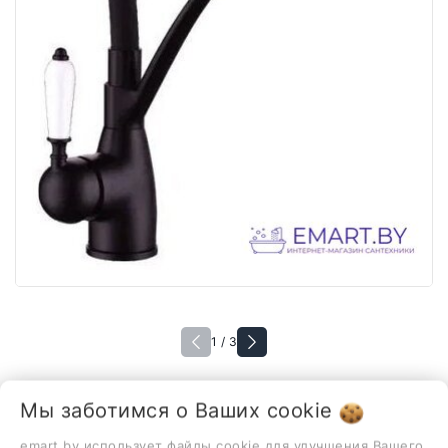
1 / 3
Мы заботимся о Ваших
cookie
В наличии
Смеситель Rose R153H
emart.by использует файлы cookie для улучшения Вашего