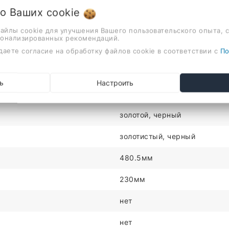
латунь
 о Ваших
cookie
нет
файлы cookie для улучшения Вашего пользовательского опыта, 
сонализированных рекомендаций.
однорычажный
даете согласие на обработку файлов cookie в соответствии с
По
на раковину или столешницу
ь
Настроить
для кухни
золотой, черный
золотистый, черный
480.5мм
230мм
нет
нет