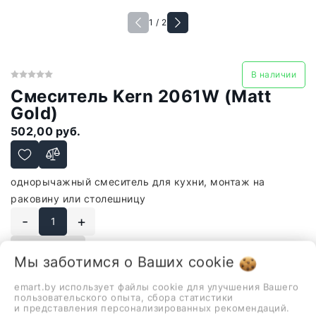
1 / 2
В наличии
Смеситель Kern 2061W (Matt
Gold)
502,00 руб.
однорычажный смеситель для кухни, монтаж на
раковину или столешницу
-
+
В корзину
Мы заботимся о Ваших
cookie
emart.by использует файлы cookie для улучшения Вашего
пользовательского опыта, сбора статистики
и представления персонализированных рекомендаций.
Описание
Отзывы