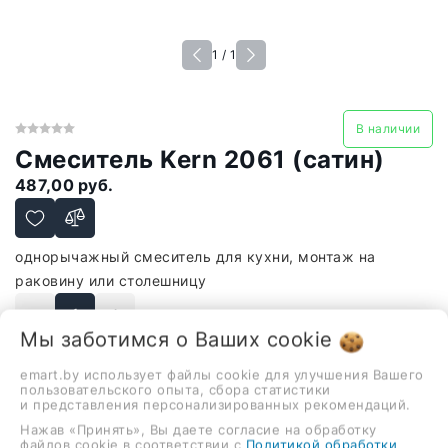
1 / 1
В наличии
Смеситель Kern 2061 (сатин)
487,00 руб.
однорычажный смеситель для кухни, монтаж на
раковину или столешницу
-
+
Мы заботимся о Ваших
cookie
В корзину
emart.by использует файлы cookie для улучшения Вашего
пользовательского опыта, сбора статистики
и представления персонализированных рекомендаций.
Нажав «Принять», Вы даете согласие на обработку
Описание
Отзывы
файлов cookie в соответствии с
Политикой обработки