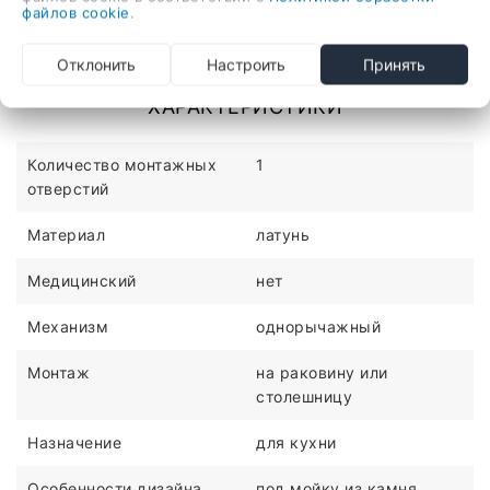
файлов cookie
.
однорычажный смеситель для кухни, монтаж на
Отклонить
Настроить
Принять
раковину или столешницу
ХАРАКТЕРИСТИКИ
Количество монтажных
1
отверстий
Материал
латунь
Медицинский
нет
Механизм
однорычажный
Монтаж
на раковину или
столешницу
Назначение
для кухни
Особенности дизайна
под мойку из камня