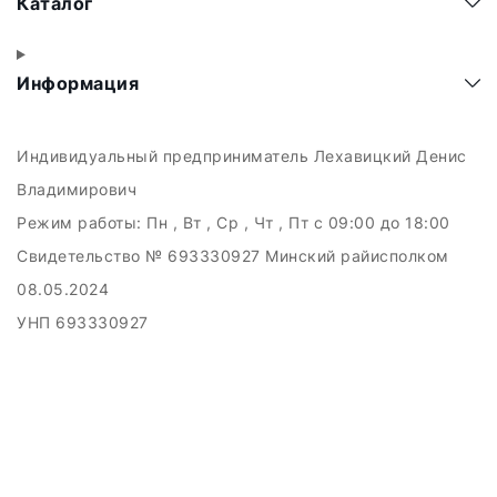
Каталог
Информация
Индивидуальный предприниматель Лехавицкий Денис
Владимирович
Режим работы:
Пн , Вт , Ср , Чт , Пт c 09:00 до 18:00
Свидетельство № 693330927 Минский райисполком
08.05.2024
УНП 693330927
223011, а.г. Прилуки, ул. Майская, 6
Дата регистрации в Торговом реестре РБ: 10.05.2024
Добро пожаловать в интерне-магазин EMART
Настройка файлов cookie
Создание сайтов beseller