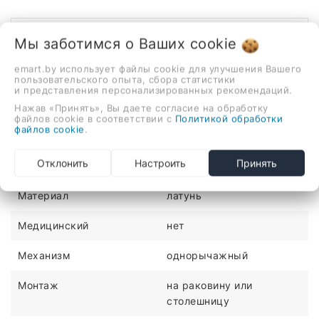
Описание
Отзывы
Мы заботимся о Ваших
cookie
emart.by использует файлы cookie для улучшения Вашего
однорычажный смеситель для кухни, монтаж на
пользовательского опыта, сбора статистики
раковину или столешницу
и представления персонализированных рекомендаций.
Нажав «Принять», Вы даете согласие на обработку
ХАРАКТЕРИСТИКИ
файлов cookie в соответствии с
Политикой обработки
файлов cookie
.
Количество монтажных
1
Отклонить
Настроить
Принять
отверстий
Материал
латунь
Медицинский
нет
Механизм
однорычажный
Монтаж
на раковину или
столешницу