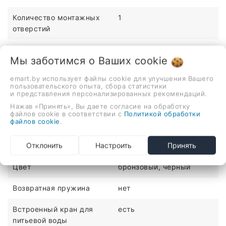
Количество монтажных
1
отверстий
Материал
латунь
Мы заботимся о Ваших
cookie
Медицинский
нет
emart.by использует файлы cookie для улучшения Вашего
пользовательского опыта, сбора статистики
Механизм
однорычажный
и представления персонализированных рекомендаций.
Нажав «Принять», Вы даете согласие на обработку
Монтаж
на раковину или
файлов cookie в соответствии с
Политикой обработки
файлов cookie
.
столешницу
Отклонить
Настроить
Принять
Назначение
для кухни
Цвет
бронзовый, черный
Возвратная пружина
нет
Встроенный кран для
есть
питьевой воды