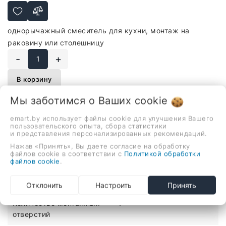
однорычажный смеситель для кухни, монтаж на
раковину или столешницу
-
+
В корзину
Мы заботимся о Ваших
cookie
emart.by использует файлы cookie для улучшения Вашего
Описание
Отзывы
пользовательского опыта, сбора статистики
и представления персонализированных рекомендаций.
Нажав «Принять», Вы даете согласие на обработку
однорычажный смеситель для кухни, монтаж на
файлов cookie в соответствии с
Политикой обработки
раковину или столешницу
файлов cookie
.
ХАРАКТЕРИСТИКИ
Отклонить
Настроить
Принять
Количество монтажных
1
отверстий