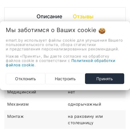
Описание
Отзывы
однорычажный смеситель для кухни, монтаж на
Мы заботимся о Ваших
cookie
раковину или столешницу
emart.by использует файлы cookie для улучшения Вашего
пользовательского опыта, сбора статистики
ХАРАКТЕРИСТИКИ
и представления персонализированных рекомендаций.
Нажав «Принять», Вы даете согласие на обработку
файлов cookie в соответствии с
Политикой обработки
Количество монтажных
1
файлов cookie
.
отверстий
Отклонить
Настроить
Принять
Материал
латунь
Медицинский
нет
Механизм
однорычажный
Монтаж
на раковину или
столешницу