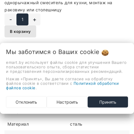
однорычажный смеситель для кухни, монтаж на
раковину или столешницу
-
+
В корзину
Мы заботимся о Ваших
cookie
Описание
Отзывы
emart.by использует файлы cookie для улучшения Вашего
пользовательского опыта, сбора статистики
и представления персонализированных рекомендаций.
однорычажный смеситель для кухни, монтаж на
раковину или столешницу
Нажав «Принять», Вы даете согласие на обработку
файлов cookie в соответствии с
Политикой обработки
файлов cookie
.
ХАРАКТЕРИСТИКИ
Отклонить
Настроить
Принять
Количество монтажных
1
отверстий
Материал
сталь