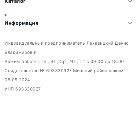
Каталог
Информация
Индивидуальный предприниматель Лехавицкий Денис
Владимирович
Режим работы:
Пн , Вт , Ср , Чт , Пт c 09:00 до 18:00
Свидетельство № 693330927 Минский райисполком
08.05.2024
УНП 693330927
223011, а.г. Прилуки, ул. Майская, 6
Дата регистрации в Торговом реестре РБ: 10.05.2024
Добро пожаловать в интерне-магазин EMART
Настройка файлов cookie
Создание сайтов beseller