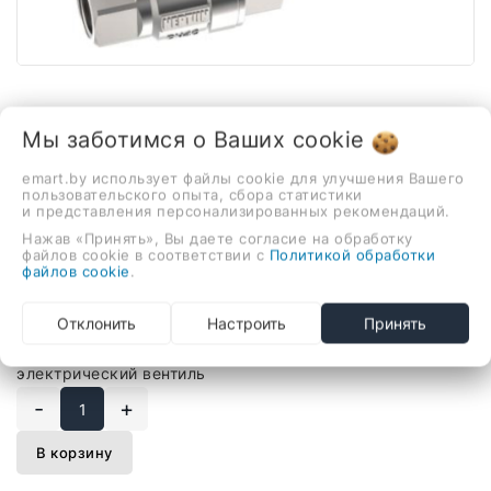
1 / 4
Мы заботимся о Ваших
cookie
emart.by использует файлы cookie для улучшения Вашего
пользовательского опыта, сбора статистики
В наличии
и представления персонализированных рекомендаций.
Электрический вентиль Neptun
Нажав «Принять», Вы даете согласие на обработку
файлов cookie в соответствии с
Политикой обработки
Profi 220 В 1/2
файлов cookie
.
324,00 руб.
Отклонить
Настроить
Принять
электрический вентиль
-
+
В корзину