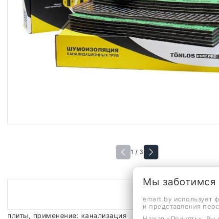
1 / 3
Мы заботимся
emart.by использует 
и представления пер
плиты, применение: канализация
Нажав «Принять», Вы 