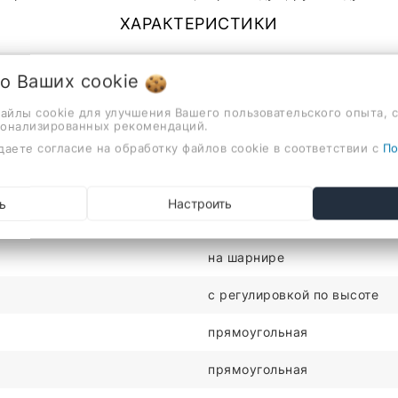
ХАРАКТЕРИСТИКИ
настенный
 о Ваших
cookie
хром
файлы cookie для улучшения Вашего пользовательского опыта, 
сонализированных рекомендаций.
1
даете согласие на обработку файлов cookie в соответствии с
По
латунь
ь
Настроить
термостатический
на шарнире
c регулировкой по высоте
прямоугольная
прямоугольная