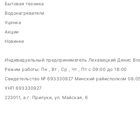
Бытовая техника
Водонагреватели
Уценка
Акции
Новинки
Индивидуальный предприниматель Лехавицкий Денис Вл
Режим работы:
Пн , Вт , Ср , Чт , Пт c 09:00 до 18:00
Свидетельство № 693330927 Минский райисполком 08.0
УНП 693330927
223011, а.г. Прилуки, ул. Майская, 6
Дата регистрации в Торговом реестре РБ: 10.05.2024
Добро пожаловать в интерне-магазин EMART
Настройка файлов cookie