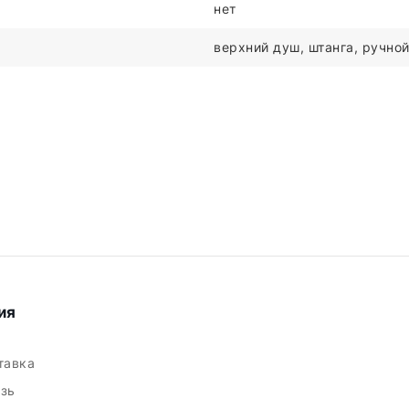
нет
верхний душ, штанга, ручной
ия
ставка
язь