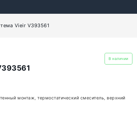
тема Vieir V393561
В наличии
 V393561
стенный монтаж, термостатический смеситель, верхний