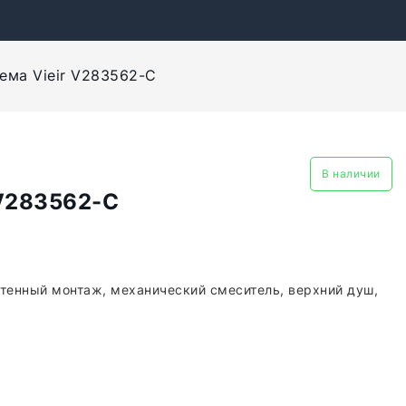
ема Vieir V283562-C
В наличии
 V283562-C
стенный монтаж, механический смеситель, верхний душ,