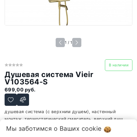
1 / 1
В наличии
Душевая система Vieir
V103564-S
699,00 руб.
душевая система (с верхним душем), настенный
монтаж, термостатический смеситель, верхний душ,
ручной душ
Мы заботимся о Ваших
cookie
-
+