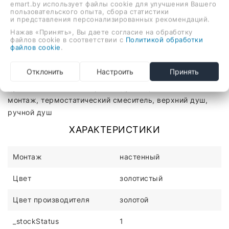
emart.by использует файлы cookie для улучшения Вашего
пользовательского опыта, сбора статистики
и представления персонализированных рекомендаций.
В корзину
Нажав «Принять», Вы даете согласие на обработку
файлов cookie в соответствии с
Политикой обработки
файлов cookie
.
Описание
Отзывы
Отклонить
Настроить
Принять
душевая система (с верхним душем), настенный
монтаж, термостатический смеситель, верхний душ,
ручной душ
ХАРАКТЕРИСТИКИ
Монтаж
настенный
Цвет
золотистый
Цвет производителя
золотой
_stockStatus
1