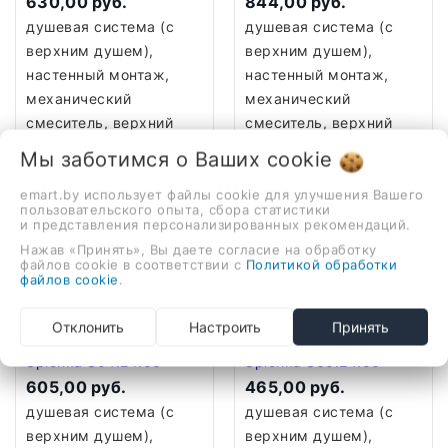
630,00 руб.
844,00 руб.
душевая система (с
душевая система (с
верхним душем),
верхним душем),
настенный монтаж,
настенный монтаж,
механический
механический
смеситель, верхний
смеситель, верхний
душ 250 мм, ручной
душ 320 мм, ручной
Мы заботимся о Ваших
cookie
душ
душ
emart.by использует файлы cookie для улучшения Вашего
В корзину
В корзину
пользовательского опыта, сбора статистики
и представления персонализированных рекомендаций.
Нажав «Принять», Вы даете согласие на обработку
файлов cookie в соответствии с
Политикой обработки
файлов cookie
.
Отклонить
Настроить
Принять
Душевая система
Душевая система
Splenka S04.24.06
Splenka S30.24.06
605,00 руб.
465,00 руб.
душевая система (с
душевая система (с
верхним душем),
верхним душем),