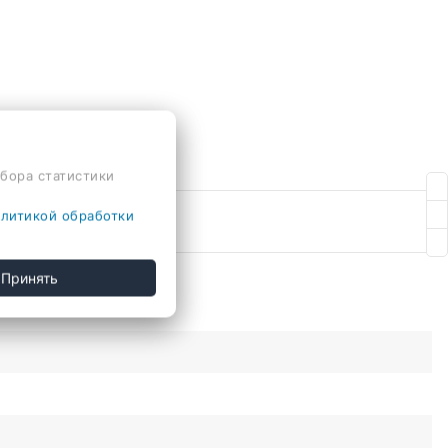
сбора статистики
литикой обработки
 душ
Принять