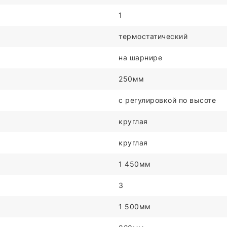
1
термостатический
на шарнире
250мм
c регулировкой по высоте
круглая
круглая
1 450мм
3
1 500мм