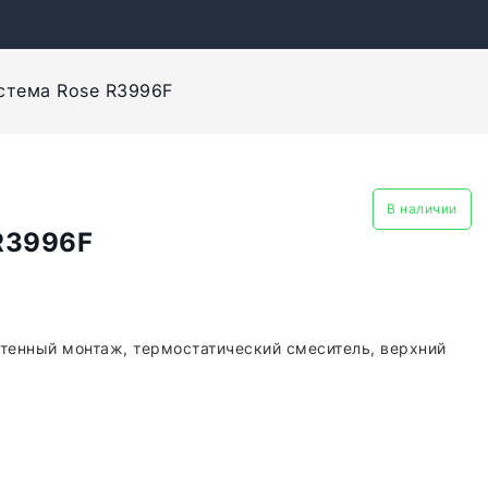
стема Rose R3996F
В наличии
R3996F
стенный монтаж, термостатический смеситель, верхний