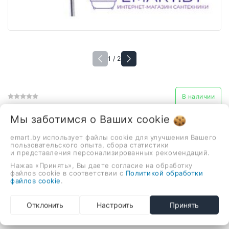
1 / 2
В наличии
Душевая система Rose R1136
Мы заботимся о Ваших
cookie
1 082,00 руб.
emart.by использует файлы cookie для улучшения Вашего
пользовательского опыта, сбора статистики
и представления персонализированных рекомендаций.
душевая система (с верхним душем), настенный
Нажав «Принять», Вы даете согласие на обработку
файлов cookie в соответствии с
Политикой обработки
монтаж, верхний душ 250 мм, ручной душ
файлов cookie
.
-
+
Отклонить
Настроить
Принять
В корзину