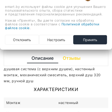
душевая система (с верхним душем), настенный
emart.by использует файлы cookie для улучшения Вашего
пользовательского опыта, сбора статистики
монтаж, механический смеситель, верхний душ 320
и представления персонализированных рекомендаций.
мм, ручной душ
Нажав «Принять», Вы даете согласие на обработку
файлов cookie в соответствии с
Политикой обработки
-
+
файлов cookie
.
В корзину
Отклонить
Настроить
Принять
Описание
Отзывы
душевая система (с верхним душем), настенный
монтаж, механический смеситель, верхний душ 320
мм, ручной душ
ХАРАКТЕРИСТИКИ
Монтаж
настенный