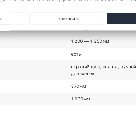
c регулировкой по высоте
прямоугольная
ь
Настроить
прямоугольная
1 200 — 1 350мм
есть
верхний душ, штанга, ручной
для ванны
370мм
1 030мм