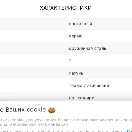
ХАРАКТЕРИСТИКИ
настенный
серый
оружейная сталь
1
латунь
термостатический
на шарнире
 о Ваших
cookie
340мм
файлы cookie для улучшения Вашего пользовательского опыта, 
1
сонализированных рекомендаций.
даете согласие на обработку файлов cookie в соответствии с
По