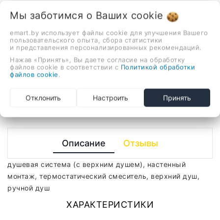
910,80 руб.
Мы заботимся о Ваших
cookie
emart.by использует файлы cookie для улучшения Вашего
душевая система (с верхним душем), настенный
пользовательского опыта, сбора статистики
и представления персонализированных рекомендаций.
монтаж, термостатический смеситель, верхний душ,
Нажав «Принять», Вы даете согласие на обработку
ручной душ
файлов cookie в соответствии с
Политикой обработки
файлов cookie
.
-
+
Отклонить
Настроить
Принять
В корзину
Описание
Отзывы
душевая система (с верхним душем), настенный
монтаж, термостатический смеситель, верхний душ,
ручной душ
ХАРАКТЕРИСТИКИ