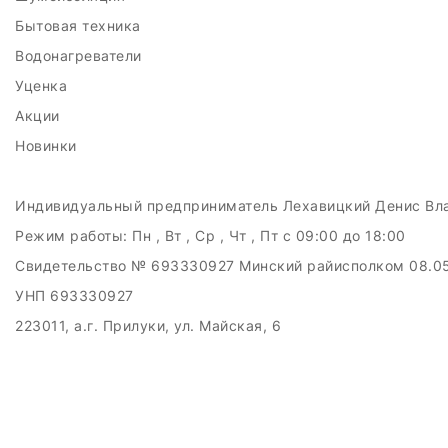
Бытовая техника
Водонагреватели
Уценка
Акции
Новинки
Индивидуальный предприниматель Лехавицкий Денис Вл
Режим работы:
Пн , Вт , Ср , Чт , Пт c 09:00 до 18:00
Свидетельство № 693330927 Минский райисполком 08.0
УНП 693330927
223011, а.г. Прилуки, ул. Майская, 6
Дата регистрации в Торговом реестре РБ: 10.05.2024
Добро пожаловать в интерне-магазин EMART
Настройка файлов cookie