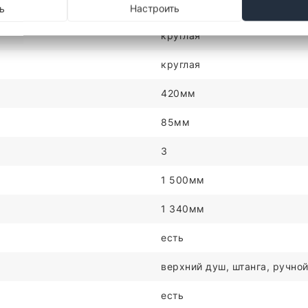
фиксированный
ь
Настроить
круглая
круглая
420мм
85мм
3
1 500мм
1 340мм
есть
верхний душ, штанга, ручной
есть