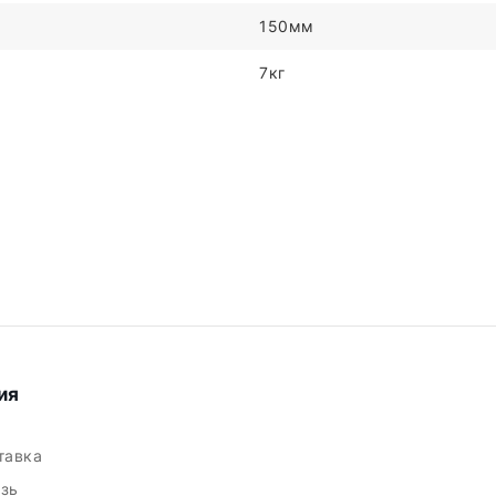
150мм
7кг
ия
ставка
язь