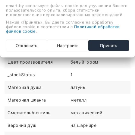
монтаж, механический смеситель, верхний душ 300
emart.by использует файлы cookie для улучшения Вашего
пользовательского опыта, сбора статистики
мм, ручной душ 90 мм
и представления персонализированных рекомендаций.
ХАРАКТЕРИСТИКИ
Нажав «Принять», Вы даете согласие на обработку
файлов cookie в соответствии с
Политикой обработки
файлов cookie
.
Монтаж
настенный
Отклонить
Настроить
Принять
Цвет
хром
Цвет производителя
белый, хром
_stockStatus
1
Материал душа
латунь
Материал шланга
металл
Смеситель/вентиль
механический
Верхний душ
на шарнире