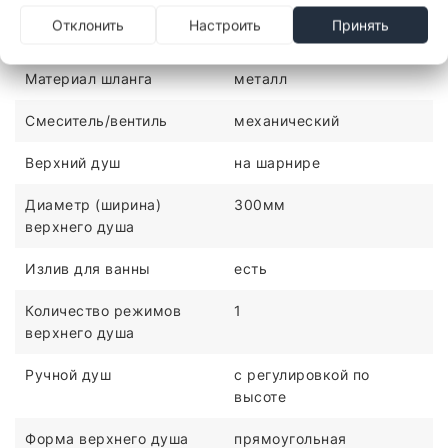
Отклонить
Настроить
Принять
Материал душа
латунь
Материал шланга
металл
Смеситель/вентиль
механический
Верхний душ
на шарнире
Диаметр (ширина)
300мм
верхнего душа
Излив для ванны
есть
Количество режимов
1
верхнего душа
Ручной душ
c регулировкой по
высоте
Форма верхнего душа
прямоугольная