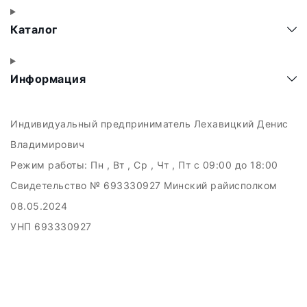
Каталог
Информация
Индивидуальный предприниматель Лехавицкий Денис
Владимирович
Режим работы:
Пн , Вт , Ср , Чт , Пт c 09:00 до 18:00
Свидетельство № 693330927 Минский райисполком
08.05.2024
УНП 693330927
223011, а.г. Прилуки, ул. Майская, 6
Дата регистрации в Торговом реестре РБ: 10.05.2024
Добро пожаловать в интерне-магазин EMART