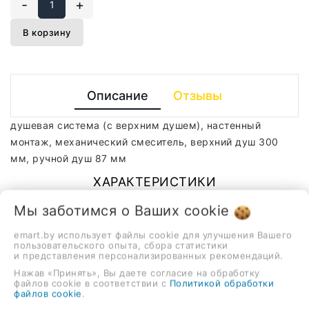
-
+
В корзину
Описание
Отзывы
душевая система (с верхним душем), настенный
монтаж, механический смеситель, верхний душ 300
мм, ручной душ 87 мм
ХАРАКТЕРИСТИКИ
Мы заботимся о Ваших
cookie
Монтаж
настенный
emart.by использует файлы cookie для улучшения Вашего
пользовательского опыта, сбора статистики
Цвет
хром
и представления персонализированных рекомендаций.
Нажав «Принять», Вы даете согласие на обработку
Цвет производителя
хром
файлов cookie в соответствии с
Политикой обработки
файлов cookie
.
_stockStatus
1