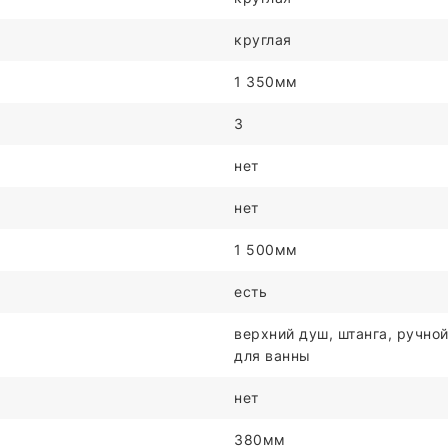
круглая
1 350мм
3
нет
нет
1 500мм
есть
верхний душ, штанга, ручной
для ванны
нет
380мм