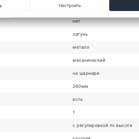
ь
Настроить
1
нет
латунь
металл
механический
на шарнире
260мм
есть
1
c регулировкой по высоте
круглая