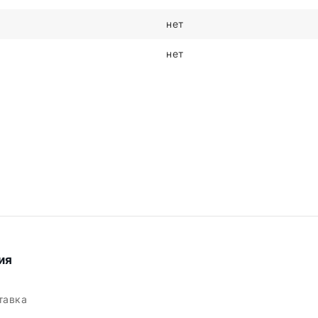
нет
нет
ия
ставка