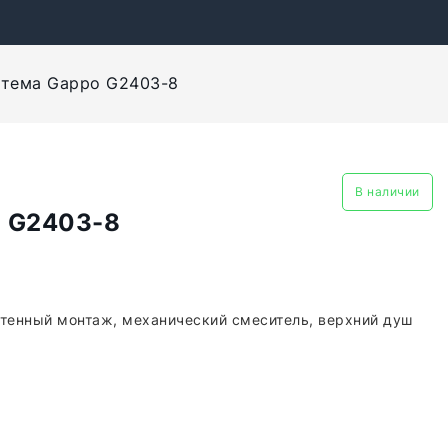
стема Gappo G2403-8
В наличии
o G2403-8
стенный монтаж, механический смеситель, верхний душ