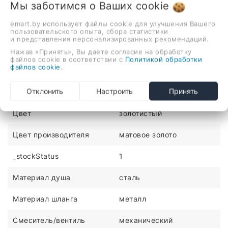
Описание
Отзывы
Мы заботимся о Ваших
cookie
душевая система (с верхним душем), скрытый монтаж,
emart.by использует файлы cookie для улучшения Вашего
пользовательского опыта, сбора статистики
механический смеситель, верхний душ 282 мм, ручной
и представления персонализированных рекомендаций.
душ
Нажав «Принять», Вы даете согласие на обработку
файлов cookie в соответствии с
Политикой обработки
ХАРАКТЕРИСТИКИ
файлов cookie
.
Отклонить
Настроить
Принять
Монтаж
скрытый
Цвет
золотистый
Цвет производителя
матовое золото
_stockStatus
1
Материал душа
сталь
Материал шланга
металл
Смеситель/вентиль
механический