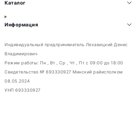
Каталог
Информация
Индивидуальный предприниматель Лехавицкий Денис
Владимирович
Режим работы:
Пн , Вт , Ср , Чт , Пт c 09:00 до 18:00
Свидетельство № 693330927 Минский райисполком
08.05.2024
УНП 693330927
223011, а.г. Прилуки, ул. Майская, 6
Дата регистрации в Торговом реестре РБ: 10.05.2024
Добро пожаловать в интерне-магазин EMART
Настройка файлов cookie
Создание сайтов beseller