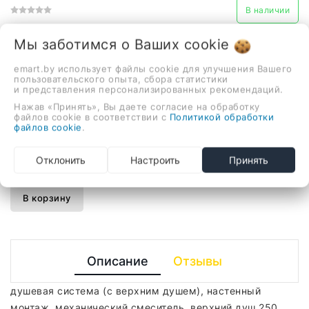
В наличии
Душевая система Splenka
Мы заботимся о Ваших
cookie
S41.24.06
585,00 руб.
emart.by использует файлы cookie для улучшения Вашего
пользовательского опыта, сбора статистики
и представления персонализированных рекомендаций.
Нажав «Принять», Вы даете согласие на обработку
душевая система (с верхним душем), настенный
файлов cookie в соответствии с
Политикой обработки
файлов cookie
.
монтаж, механический смеситель, верхний душ 250
мм, ручной душ
Отклонить
Настроить
Принять
-
+
В корзину
Описание
Отзывы
душевая система (с верхним душем), настенный
монтаж, механический смеситель, верхний душ 250