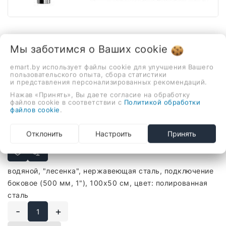
1 / 2
Мы заботимся о Ваших
cookie
emart.by использует файлы cookie для улучшения Вашего
пользовательского опыта, сбора статистики
и представления персонализированных рекомендаций.
В наличии
Нажав «Принять», Вы даете согласие на обработку
Полотенцесушитель Ростела
файлов cookie в соответствии с
Политикой обработки
Свирель D боковое
файлов cookie
.
подключение 1" 100 см
Отклонить
Настроить
Принять
585,00 руб.
водяной, "лесенка", нержавеющая сталь, подключение
боковое (500 мм, 1"), 100x50 см, цвет: полированная
сталь
-
+