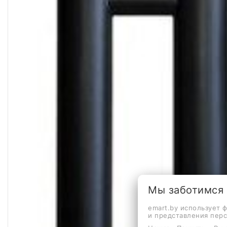
Мы заботимся
emart.by использует 
и представления пер