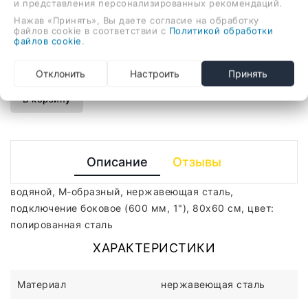
и представления персонализированных рекомендаций.
водяной, М-образный, нержавеющая сталь,
Нажав «Принять», Вы даете согласие на обработку
файлов cookie в соответствии с
Политикой обработки
подключение боковое (600 мм, 1"), 80x60 см, цвет:
файлов cookie
.
полированная сталь
-
+
Отклонить
Настроить
Принять
В корзину
Описание
Отзывы
водяной, М-образный, нержавеющая сталь,
подключение боковое (600 мм, 1"), 80x60 см, цвет:
полированная сталь
ХАРАКТЕРИСТИКИ
Материал
нержавеющая сталь