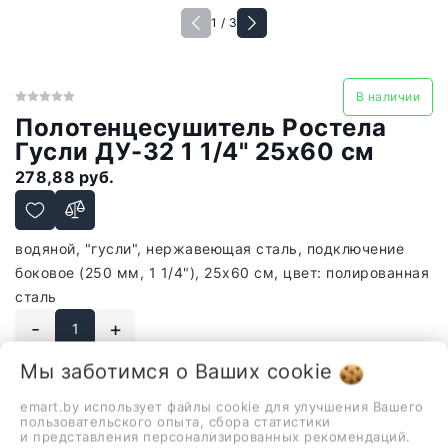
1 / 3
В наличии
Полотенцесушитель Ростела
Гусли ДУ-32 1 1/4" 25x60 см
278,88 руб.
водяной, "гусли", нержавеющая сталь, подключение
боковое (250 мм, 1 1/4"), 25x60 см, цвет: полированная
сталь
-
+
Мы заботимся о Ваших
cookie
В корзину
emart.by использует файлы cookie для улучшения Вашего
пользовательского опыта, сбора статистики
и представления персонализированных рекомендаций.