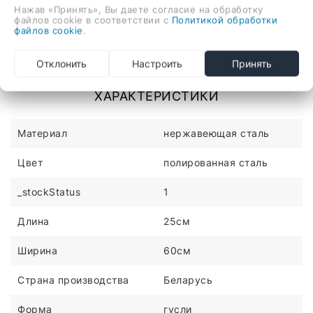
Описание
Отзывы
Нажав «Принять», Вы даете согласие на обработку
файлов cookie в соответствии с
Политикой обработки
файлов cookie
.
водяной, "гусли", нержавеющая сталь, подключение
боковое (250 мм, 1 1/4"), 25x60 см, цвет: полированная
Отклонить
Настроить
Принять
сталь
ХАРАКТЕРИСТИКИ
Материал
нержавеющая сталь
Цвет
полированная сталь
_stockStatus
1
Длина
25см
Ширина
60см
Страна производства
Беларусь
Форма
гусли