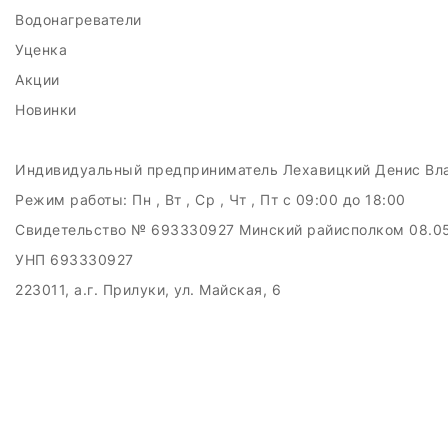
Водонагреватели
Уценка
Акции
Новинки
Индивидуальный предприниматель Лехавицкий Денис Вл
Режим работы:
Пн , Вт , Ср , Чт , Пт c 09:00 до 18:00
Свидетельство № 693330927 Минский райисполком 08.0
УНП 693330927
223011, а.г. Прилуки, ул. Майская, 6
Дата регистрации в Торговом реестре РБ: 10.05.2024
Добро пожаловать в интерне-магазин EMART
Настройка файлов cookie