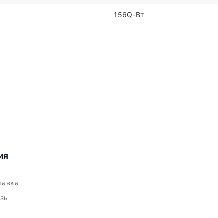
156Q-Вт
ия
ставка
язь