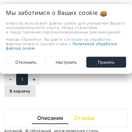
В наличии
Мы заботимся о Ваших
cookie
Полотенцесушитель Ростела
emart.by использует файлы cookie для улучшения Вашего
Гамма 1/2" 70 см
пользовательского опыта, сбора статистики
и представления персонализированных рекомендаций.
541,33 руб.
Нажав «Принять», Вы даете согласие на обработку
файлов cookie в соответствии с
Политикой обработки
файлов cookie
.
водяной, Ф-образный, нержавеющая сталь,
Отклонить
Настроить
Принять
подключение нижнее (160 мм, 1/2"), 70x50 см, цвет:
множество вариантов
-
+
В корзину
Описание
Отзывы
водяной, Ф-образный, нержавеющая сталь,