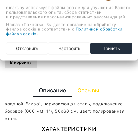
288,68 руб.
emart.by использует файлы cookie для улучшения Вашего
пользовательского опыта, сбора статистики
и представления персонализированных рекомендаций.
Нажав «Принять», Вы даете согласие на обработку
водяной, "лира", нержавеющая сталь, подключение
файлов cookie в соответствии с
Политикой обработки
боковое (600 мм, 1"), 50x60 см, цвет: полированная
файлов cookie
.
сталь
Отклонить
Настроить
Принять
-
+
В корзину
Описание
Отзывы
водяной, "лира", нержавеющая сталь, подключение
боковое (600 мм, 1"), 50x60 см, цвет: полированная
сталь
ХАРАКТЕРИСТИКИ