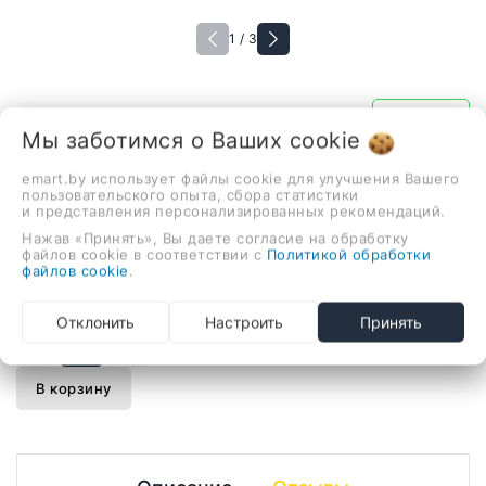
1 / 3
В наличии
Мы заботимся о Ваших
cookie
Полотенцесушитель Ростела
Бридж 1/2" 45x90 см
emart.by использует файлы cookie для улучшения Вашего
пользовательского опыта, сбора статистики
735,19 руб.
и представления персонализированных рекомендаций.
Нажав «Принять», Вы даете согласие на обработку
файлов cookie в соответствии с
Политикой обработки
файлов cookie
.
водяной, "расчёска", нержавеющая сталь, подключение
нижнее (160 мм, 1/2"), 90x45 см, цвет: хром
Отклонить
Настроить
Принять
-
+
В корзину