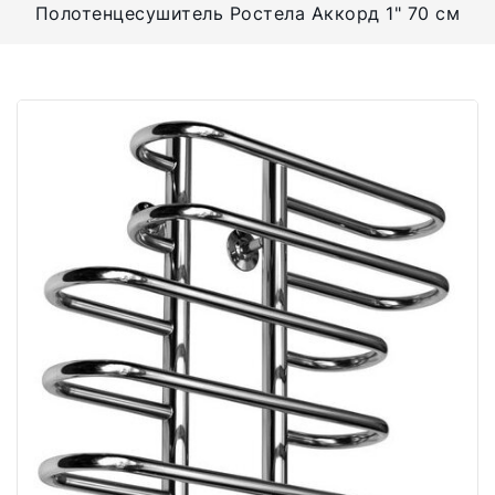
Полотенцесушитель Ростела Аккорд 1" 70 см