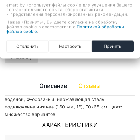
emart.by использует файлы cookie для улучшения Вашего
пользовательского опыта, сбора статистики
и представления персонализированных рекомендаций.
водяной, Ф-образный, нержавеющая сталь,
Нажав «Принять», Вы даете согласие на обработку
файлов cookie в соответствии с
Политикой обработки
подключение нижнее (160 мм, 1"), 70x65 см, цвет:
файлов cookie
.
множество вариантов
-
+
Отклонить
Настроить
Принять
В корзину
Описание
Отзывы
водяной, Ф-образный, нержавеющая сталь,
подключение нижнее (160 мм, 1"), 70x65 см, цвет:
множество вариантов
ХАРАКТЕРИСТИКИ