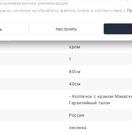
сонализированных рекомендаций.
жнее/верхнее, 80x40 см, цвет: хром
даете согласие на обработку файлов cookie в соответствии с
По
ХАРАКТЕРИСТИКИ
ь
Настроить
нержавеющая сталь
хром
1
80см
40см
- Колпачок с краном Маевско
Гарантийный талон
Россия
лесенка