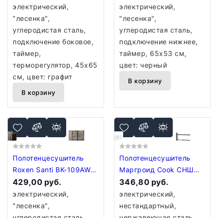
(черный)
электрический,
электрический,
"лесенка",
"лесенка",
углеродистая сталь,
углеродистая сталь,
подключение боковое,
подключение нижнее,
таймер,
таймер, 65x53 см,
терморегулятор, 45x65
цвет: черный
см, цвет: графит
В корзину
В корзину
Полотенцесушитель
Полотенцесушитель
Roxen Santi BK-109AW-
Маргроид Cook СНШ
8T 11030-4385B
429,00 руб.
18*40 скрытого
346,80 руб.
(черный)
монтажа, таймер слева
электрический,
электрический,
"лесенка",
нестандартный,
углеродистая сталь,
нержавеющая сталь,