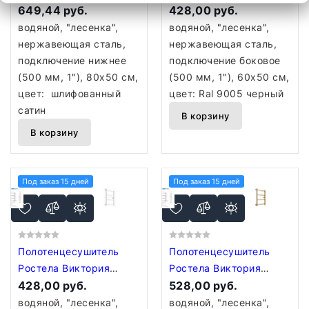
(нижн,подв, 1" резьба)
649,44 руб.
боковое подключение
428,00 руб.
500 x 800 / 8
1" 4 перекладины 60
водяной, "лесенка",
водяной, "лесенка",
шлифованный сатин
см Ral 9005 черный
нержавеющая сталь,
нержавеющая сталь,
подключение нижнее
подключение боковое
(500 мм, 1"), 80x50 см,
(500 мм, 1"), 60x50 см,
цвет: шлифованный
цвет: Ral 9005 черный
сатин
В корзину
В корзину
Под заказ 15 дней
Под заказ 15 дней
Полотенцесушитель
Полотенцесушитель
Ростела Виктория
Ростела Виктория
боковое подключение
428,00 руб.
боковое подключение
528,00 руб.
1" 4 перекладины 60
1" 4 перекладины 60
водяной, "лесенка",
водяной, "лесенка",