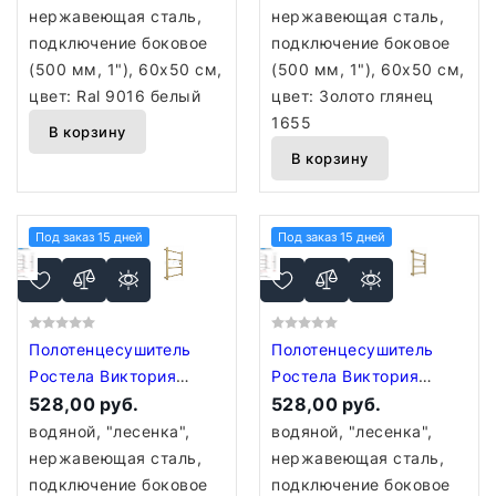
см Ral 9016 белый
см Золото глянец 1655
нержавеющая сталь,
нержавеющая сталь,
подключение боковое
подключение боковое
(500 мм, 1"), 60x50 см,
(500 мм, 1"), 60x50 см,
цвет: Ral 9016 белый
цвет: Золото глянец
1655
В корзину
В корзину
Под заказ 15 дней
Под заказ 15 дней
Полотенцесушитель
Полотенцесушитель
Ростела Виктория
Ростела Виктория
боковое подключение
528,00 руб.
боковое подключение
528,00 руб.
1" 4 перекладины 60
1" 4 перекладины 60
водяной, "лесенка",
водяной, "лесенка",
см Золото матовое
см Золото матовое
нержавеющая сталь,
нержавеющая сталь,
1498
Титан
подключение боковое
подключение боковое