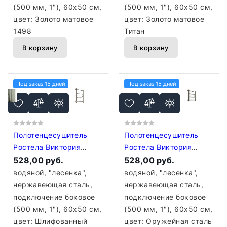
(500 мм, 1"), 60x50 см,
(500 мм, 1"), 60x50 см,
цвет: Золото матовое
цвет: Золото матовое
1498
Титан
В корзину
В корзину
Под заказ 15 дней
Под заказ 15 дней
Полотенцесушитель
Полотенцесушитель
Ростела Виктория
Ростела Виктория
боковое подключение
528,00 руб.
боковое подключение
528,00 руб.
1" 4 перекладины 60
1" 4 перекладины 60
водяной, "лесенка",
водяной, "лесенка",
см Шлифованный сатин
см Оружейная сталь
нержавеющая сталь,
нержавеющая сталь,
Титан
подключение боковое
подключение боковое
(500 мм, 1"), 60x50 см,
(500 мм, 1"), 60x50 см,
цвет: Шлифованный
цвет: Оружейная сталь