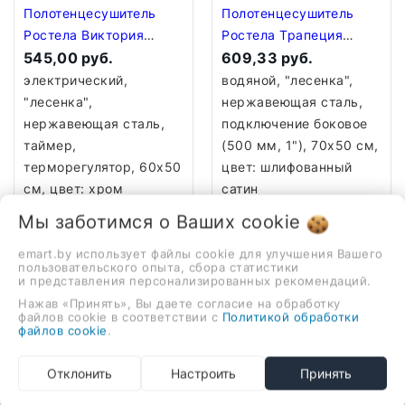
Полотенцесушитель
Полотенцесушитель
Ростела Виктория
Ростела Трапеция
50x60/4 (с диммером,
545,00 руб.
боковое подключение
609,33 руб.
левый) золото матовое
1" 6 перекладин 70 см
электрический,
водяной, "лесенка",
Титан
шлифованный сатин
"лесенка",
нержавеющая сталь,
нержавеющая сталь,
подключение боковое
таймер,
(500 мм, 1"), 70x50 см,
терморегулятор, 60x50
цвет: шлифованный
см, цвет: хром
сатин
Мы заботимся о Ваших
В корзину
В корзину
cookie
emart.by использует файлы cookie для улучшения Вашего
пользовательского опыта, сбора статистики
и представления персонализированных рекомендаций.
Под заказ 15 дней
Под заказ 15 дней
Нажав «Принять», Вы даете согласие на обработку
файлов cookie в соответствии с
Политикой обработки
файлов cookie
.
Отклонить
Настроить
Принять
Полотенцесушитель
Полотенцесушитель
Ростела Виктория
Ростела Виктория