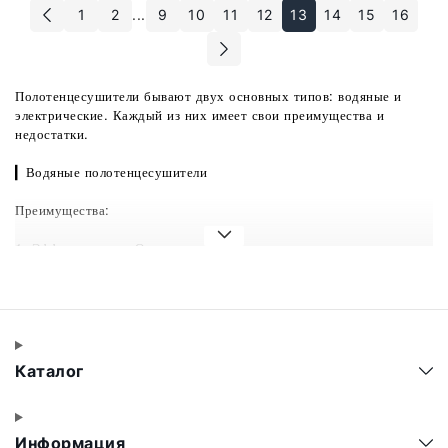
1
2
...
9
10
11
12
13
14
15
16
Полотенцесушители бывают двух основных типов: водяные и
электрические. Каждый из них имеет свои преимущества и
недостатки.
▎Водяные полотенцесушители
Преимущества:
1. Эффективность: Они используют горячую воду из системы
отопления, что делает их очень эффективными в обогреве.
2. Экономия: Не требуют дополнительных затрат на
электроэнергию, если подключены к центральному отоплению.
3. Долговечность: Обычно имеют долгий срок службы при
Каталог
правильной эксплуатации.
Недостатки:
Информация