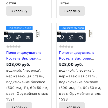
сатин
Титан
В корзину
В корзину
Под заказ 15 дней
Под заказ 15 дней
Полотенцесушитель
Полотенцесушитель
Ростела Виктория
Ростела Виктория
боковое подключение
528,00 руб.
боковое подключение
528,00 руб.
1" 4 перекладины 60
1" 4 перекладины 60
водяной, "лесенка",
водяной, "лесенка",
см Оружейная сталь
см Оружейная сталь
нержавеющая сталь,
нержавеющая сталь,
1591
1533
подключение боковое
подключение боковое
(500 мм, 1"), 60x50 см,
(500 мм, 1"), 60x50 см,
цвет: Оружейная сталь
цвет: Оружейная сталь
1591
1533
В корзину
В корзину