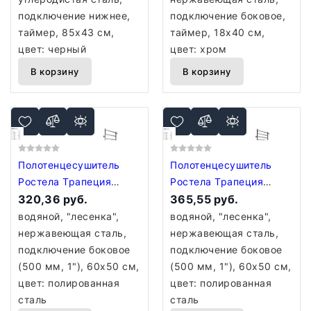
подключение нижнее,
подключение боковое,
таймер, 85x43 см,
таймер, 18x40 см,
цвет: черный
цвет: хром
В корзину
В корзину
Полотенцесушитель
Полотенцесушитель
Ростела Трапеция
Ростела Трапеция
боковое подключение
320,36 руб.
боковое подключение
365,55 руб.
1" 4 перекладины 60
1" 5 перекладин 60 см
водяной, "лесенка",
водяной, "лесенка",
см
нержавеющая сталь,
нержавеющая сталь,
подключение боковое
подключение боковое
(500 мм, 1"), 60x50 см,
(500 мм, 1"), 60x50 см,
цвет: полированная
цвет: полированная
сталь
сталь