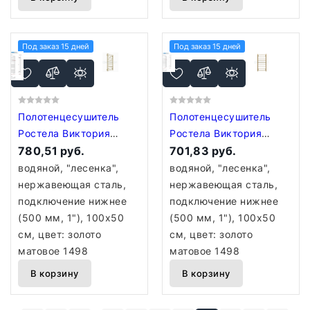
Под заказ 15 дней
Под заказ 15 дней
Полотенцесушитель
Полотенцесушитель
Ростела Виктория
Ростела Виктория
(нижн,подв, 1" резьба)
780,51 руб.
(нижн,подв, 1" резьба)
701,83 руб.
500 x 1200 / 11 Ral
500 x 1000 / 9 Ral
водяной, "лесенка",
водяной, "лесенка",
Золото матовое 1498
Золото матовое 1498
нержавеющая сталь,
нержавеющая сталь,
подключение нижнее
подключение нижнее
(500 мм, 1"), 100x50
(500 мм, 1"), 100x50
см, цвет: золото
см, цвет: золото
матовое 1498
матовое 1498
В корзину
В корзину