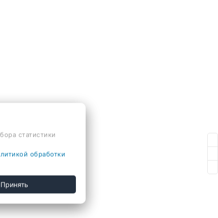
сбора статистики
литикой обработки
lo R20.63.33
Принять