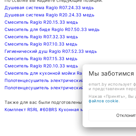
По ссылке вы надйете следующие позиции:
Душевая система Raglo R07.24.33 медь
Душевая система Raglo R20.24.33 медь
Смеситель Raglo R20.15.33 медь
Смеситель для биде Raglo R07.50.33 медь
Смеситель Raglo R07.32.33 медь
Смеситель Raglo R07.10.33 медь
Гигиенический душ Raglo R07.52.33 медь
Смеситель Raglo R07.15.33 медь
Смеситель Raglo R20.10.33 медь
Мы заботимся
Смеситель для кухонной мойки Raglo R20.63.33
Полотенцесушитель электрический Raglo R350.11.33 наст
emart.by использует 
Полотенцесушитель электрический Raglo R350.17.33 наст
и представления пер
Нажав «Принять», Вы 
файлов cookie
.
Также для вас были подготовлены готовые комплекты
Комплект RSRL #60BRS Кухонная мойка Roxen Snake 5602
Отклонит