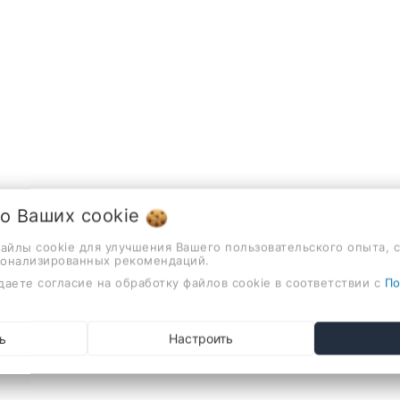
 о Ваших
cookie
енный сенсорный узкий с терморегулятором, медь
файлы cookie для улучшения Вашего пользовательского опыта, 
енный сенсорный узкий с терморегулятором, медь
сонализированных рекомендаций.
даете согласие на обработку файлов cookie в соответствии с
По
20-60-BRS PVD (бронза) Смеситель для кухонной мойки Rag
ь
Настроить