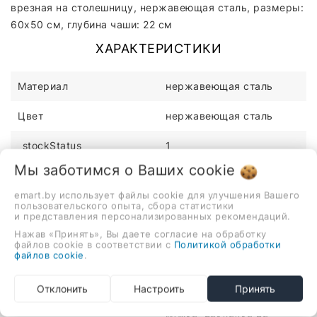
врезная на столешницу, нержавеющая сталь, размеры:
60x50 см, глубина чаши: 22 см
ХАРАКТЕРИСТИКИ
Материал
нержавеющая сталь
Цвет
нержавеющая сталь
_stockStatus
1
Мы заботимся о Ваших
cookie
Комплектация
крепления, накладка на
сливное отверстие,
emart.by использует файлы cookie для улучшения Вашего
пользовательского опыта, сбора статистики
корзинчатый вентиль 1.5,
и представления персонализированных рекомендаций.
сифон, коландер, шаблон
Нажав «Принять», Вы даете согласие на обработку
для врезки, сливная
файлов cookie в соответствии с
Политикой обработки
арматура, инструкция,
файлов cookie
.
перелив, дозатор для
моющего средства,
Отклонить
Настроить
Принять
гарантийный талон,
мойка, накладка на