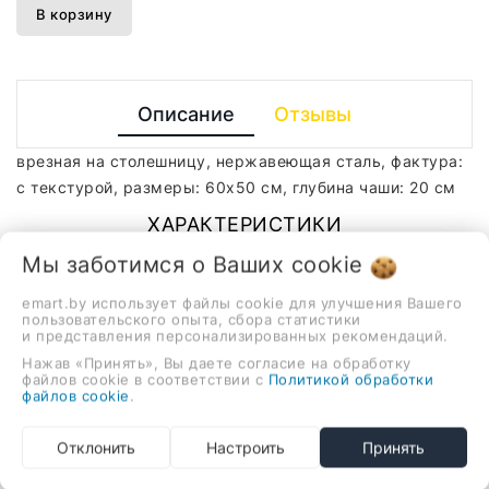
В корзину
Описание
Отзывы
врезная на столешницу, нержавеющая сталь, фактура:
с текстурой, размеры: 60x50 см, глубина чаши: 20 см
ХАРАКТЕРИСТИКИ
Мы заботимся о Ваших
cookie
Материал
нержавеющая сталь
emart.by использует файлы cookie для улучшения Вашего
пользовательского опыта, сбора статистики
Цвет
стальной
и представления персонализированных рекомендаций.
Нажав «Принять», Вы даете согласие на обработку
Цвет производителя
сатин
файлов cookie в соответствии с
Политикой обработки
файлов cookie
.
_stockStatus
1
Отклонить
Настроить
Принять
Комплектация
коробка, сливная