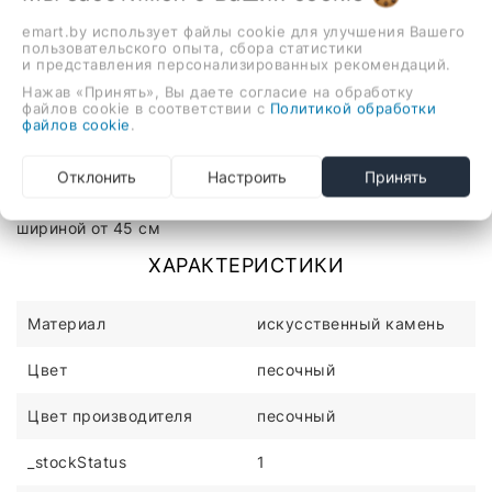
В корзину
emart.by использует файлы cookie для улучшения Вашего
пользовательского опыта, сбора статистики
и представления персонализированных рекомендаций.
Нажав «Принять», Вы даете согласие на обработку
файлов cookie в соответствии с
Политикой обработки
файлов cookie
.
Описание
Отзывы
врезная на столешницу, искусственный камень,
Отклонить
Настроить
Принять
размеры: 46x51 см, глубина чаши: 20 см, в шкаф
шириной от 45 см
ХАРАКТЕРИСТИКИ
Материал
искусственный камень
Цвет
песочный
Цвет производителя
песочный
_stockStatus
1