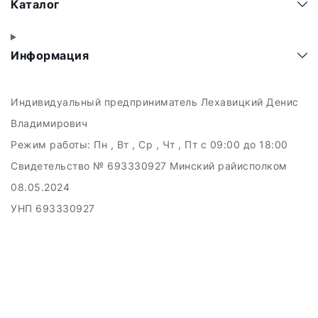
Каталог
Информация
Индивидуальный предприниматель Лехавицкий Денис
Владимирович
Режим работы:
Пн , Вт , Ср , Чт , Пт c 09:00 до 18:00
Свидетельство № 693330927 Минский райисполком
08.05.2024
УНП 693330927
223011, а.г. Прилуки, ул. Майская, 6
Дата регистрации в Торговом реестре РБ: 10.05.2024
Добро пожаловать в интерне-магазин EMART
Настройка файлов cookie
Создание сайтов beseller