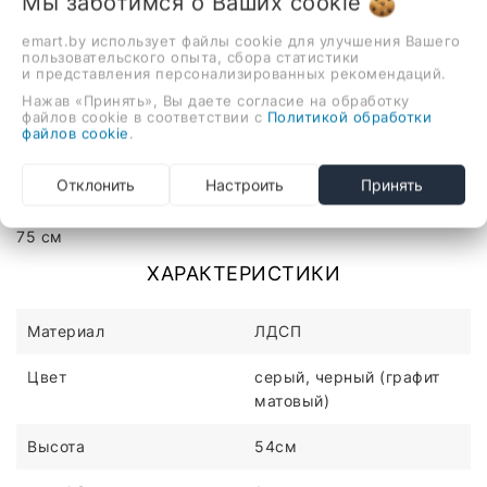
Мы заботимся о Ваших
cookie
-
+
emart.by использует файлы cookie для улучшения Вашего
пользовательского опыта, сбора статистики
В корзину
и представления персонализированных рекомендаций.
Нажав «Принять», Вы даете согласие на обработку
файлов cookie в соответствии с
Политикой обработки
файлов cookie
.
Описание
Отзывы
Отклонить
Настроить
Принять
тумба под умывальник, подвесная установка, ширина:
75 см
ХАРАКТЕРИСТИКИ
Материал
ЛДСП
Цвет
серый, черный (графит
матовый)
Высота
54см