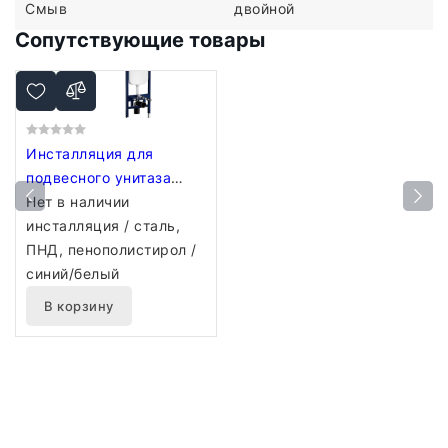
Смыв
двойной
Сопутствующие товары
Инсталляция для
подвесного унитаза
Ceruttispa CR558 (код
Нет в наличии
10783) + Монтажные
инсталляция /
сталь,
трубы (код 9910)
ПНД, пенополистирол /
синий/белый
В корзину