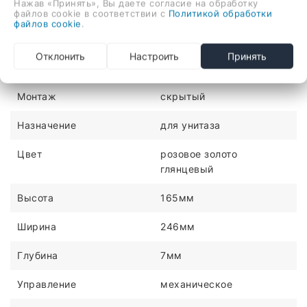
Нажав «Принять», Вы даете согласие на обработку
для унитаза, управление механическое, смыв двойной
файлов cookie в соответствии с
Политикой обработки
файлов cookie
.
ХАРАКТЕРИСТИКИ
Отклонить
Настроить
Принять
Материал
пластик
Монтаж
скрытый
Назначение
для унитаза
Цвет
розовое золото
глянцевый
Высота
165мм
Ширина
246мм
Глубина
7мм
Управление
механическое